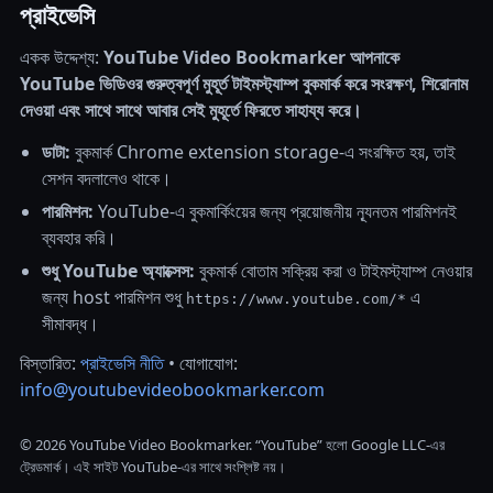
প্রাইভেসি
একক উদ্দেশ্য:
YouTube Video Bookmarker আপনাকে
YouTube ভিডিওর গুরুত্বপূর্ণ মুহূর্ত টাইমস্ট্যাম্প বুকমার্ক করে সংরক্ষণ, শিরোনাম
দেওয়া এবং সাথে সাথে আবার সেই মুহূর্তে ফিরতে সাহায্য করে।
ডাটা:
বুকমার্ক Chrome extension storage-এ সংরক্ষিত হয়, তাই
সেশন বদলালেও থাকে।
পারমিশন:
YouTube-এ বুকমার্কিংয়ের জন্য প্রয়োজনীয় ন্যূনতম পারমিশনই
ব্যবহার করি।
শুধু YouTube অ্যাক্সেস:
বুকমার্ক বোতাম সক্রিয় করা ও টাইমস্ট্যাম্প নেওয়ার
জন্য host পারমিশন শুধু
এ
https://www.youtube.com/*
সীমাবদ্ধ।
বিস্তারিত:
প্রাইভেসি নীতি
• যোগাযোগ:
info@youtubevideobookmarker.com
©
2026
YouTube Video Bookmarker. “YouTube” হলো Google LLC-এর
ট্রেডমার্ক। এই সাইট YouTube-এর সাথে সংশ্লিষ্ট নয়।