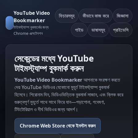
YouTube Video
ফিচারসমূহ
কীভাবে কাজ করে
জিজ্ঞাসা
Bookmarker
টাইমস্ট্যাম্প বুকমার্কের জন্য
গাইড
ভাষাসমূহ
প্রাইভেসি
Chrome এক্সটেনশন
সেকেন্ডের মধ্যে YouTube
টাইমস্ট্যাম্প বুকমার্ক করুন
YouTube Video Bookmarker
আপনাকে সংরক্ষণ করতে
দেয় YouTube ভিডিওর যেকোনো মুহূর্ত টাইমস্ট্যাম্প বুকমার্ক
হিসেবে। শিরোনাম দিন, ভিডিওভিত্তিক বুকমার্ক সাজান, এবং ক্লিক করে
গুরুত্বপূর্ণ মুহূর্তে সাথে সাথে ফিরে যান—পড়াশোনা, গবেষণা,
টিউটোরিয়াল ও দীর্ঘ ভিডিওর জন্য আদর্শ।
Chrome Web Store থেকে ইনস্টল করুন