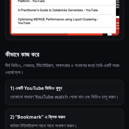
কীভাবে কাজ করে
দীর্ঘ ভিডিও, লেকচার, টিউটোরিয়াল, সাক্ষাৎকার ও গবেষণার জন্য তৈরি একটি সহজ
ওয়ার্কফ্লো।
1) একটি YouTube ভিডিও খুলুন
যেকোনো সাধারণ YouTube watch পেজে যান এবং ভিডিও চালু করুন।
2) “Bookmark” এ ক্লিক করুন
বর্তমান টাইমস্ট্যাম্প সাথে সাথে সংরক্ষণ করুন।